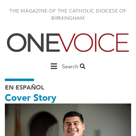
Skip
to
THE MAGAZINE OF THE CATHOLIC DIOCESE OF
main
BIRMINGHAM
content
Main
Search
Birmingham
EN ESPAÑOL
Cover Story