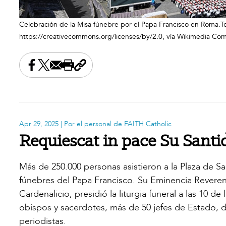
Celebración de la Misa fúnebre por el Papa Francisco en Roma.Tod
https://creativecommons.org/licenses/by/2.0, vía Wikimedia C
Share this on Facebook
Share this on X
Share this by email
Print this page
Copy the page address
Apr 29, 2025
| Por el personal de FAITH Catholic
Requiescat in pace Su Sant
Más de 250.000 personas asistieron a la Plaza de Sa
fúnebres del Papa Francisco. Su Eminencia Reveren
Cardenalicio, presidió la liturgia funeral a las 10 d
obispos y sacerdotes, más de 50 jefes de Estado, d
periodistas.