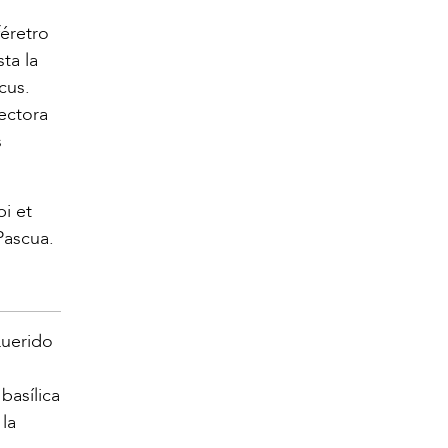
féretro
ta la
cus.
ectora
s
i et
Pascua.
Querido
basílica
la