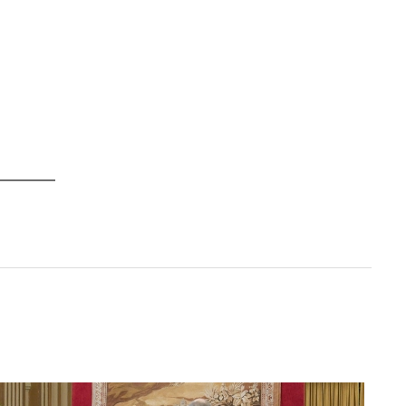
Los portadores del féretro elevan el ataúd del 
Todas las fotos son del Dipartimento della Prot
https://creativecommons.org/licenses/by/2.0