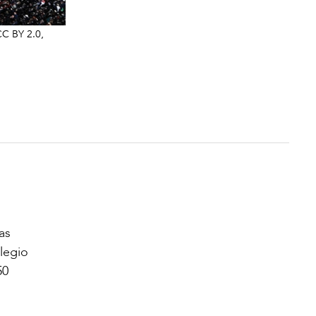
CC BY 2.0,
as
legio
50