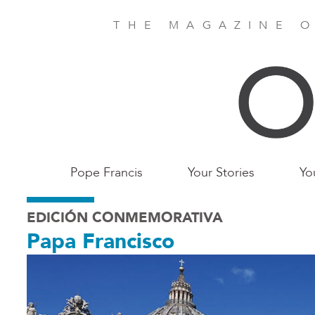
Skip
to
THE MAGAZINE O
main
content
Main
Pope Francis
Your Stories
Yo
Birmingham
EDICIÓN CONMEMORATIVA
Papa Francisco