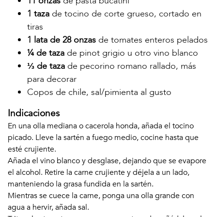
11 onzas
de pasta bucatini
1 taza
de tocino de corte grueso, cortado en
tiras
1 lata de 28 onzas
de tomates enteros pelados
¼ de taza
de pinot grigio u otro vino blanco
⅓ de taza
de pecorino romano rallado, más
para decorar
Copos de chile, sal/pimienta al gusto
Indicaciones
En una olla mediana o cacerola honda, añada el tocino
picado. Lleve la sartén a fuego medio, cocine hasta que
esté crujiente.
Añada el vino blanco y desglase, dejando que se evapore
el alcohol. Retire la carne crujiente y déjela a un lado,
manteniendo la grasa fundida en la sartén.
Mientras se cuece la carne, ponga una olla grande con
agua a hervir, añada sal.