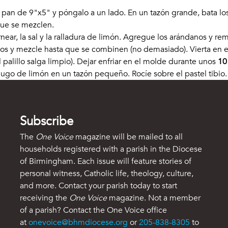
 pan de 9"x5" y póngalo a un lado. En un tazón grande, bata lo
que se mezclen.
ornear, la sal y la ralladura de limón. Agregue los arándanos y 
dos y mezcle hasta que se combinen (no demasiado). Vierta en
palillo salga limpio). Dejar enfriar en el molde durante unos
10
jugo de limón en un tazón pequeño. Rocíe sobre el pastel tibio. 
Subscribe
The
One Voice
magazine will be mailed to all
households registered with a parish in the Diocese
of Birmingham. Each issue will feature stories of
personal witness, Catholic life, theology, culture,
and more. Contact your parish today to start
receiving the
One Voice
magazine. Not a member
of a parish? Contact the One Voice office
at
onevoice@bhmdiocese.org
or
205-838-8305
to