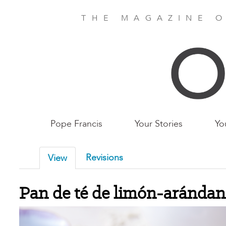
Skip
to
THE MAGAZINE O
main
content
Main
Pope Francis
Your Stories
Yo
Birmingham
Revisions
View
Pan de té de limón-aránda
Image