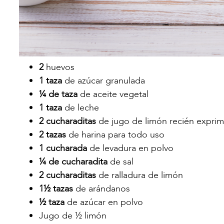
2
huevos
1 taza
de azúcar granulada
¼ de taza
de aceite vegetal
1 taza
de leche
2 cucharaditas
de jugo de limón recién expri
2 tazas
de harina para todo uso
1 cucharada
de levadura en polvo
¼ de cucharadita
de sal
2 cucharaditas
de ralladura de limón
1½ tazas
de arándanos
½ taza
de azúcar en polvo
Jugo de ½ limón