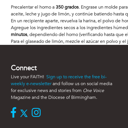
Precalentar el horno a
350 grados
. Engrase un molde para
aceite, leche y jugo de limón, y continúe batiendo hasta 
En un recipiente aparte, revuelva la harina, el polvo de h
Agregue los ingredientes secos a los ingredientes húme
minutos
, dependiendo del horno (verificando hasta que el 
Para el glaseado de limón, mezcle el azúcar en polvo y el 
Connect
Live your FAITH!
Sign up to receive the free bi-
weekly e-newsletter
and follow us on social media
for exclusive news and stories from
One Voice
Magazine and the Diocese of Birmingham.