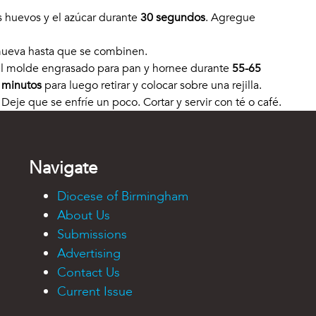
s huevos y el azúcar durante
30 segundos
. Agregue
remueva hasta que se combinen.
 el molde engrasado para pan y hornee durante
55-65
 minutos
para luego retirar y colocar sobre una rejilla.
Deje que se enfríe un poco. Cortar y servir con té o café.
Navigate
Diocese of Birmingham
About Us
Submissions
Advertising
Contact Us
Current Issue