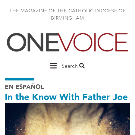
Skip
to
THE MAGAZINE OF THE CATHOLIC DIOCESE OF
main
BIRMINGHAM
content
Main
Search
Birmingham
EN ESPAÑOL
In the Know With Father Joe