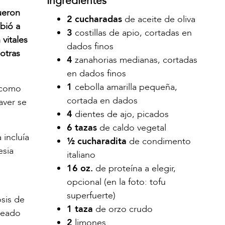
Ingredientes
ueron
2 cucharadas
de aceite de oliva
bió a
3
costillas de apio, cortadas en
 vitales
dados finos
 otras
4
zanahorias medianas, cortadas
en dados finos
1
cebolla amarilla pequeña,
0 como
cortada en dados
aver se
4
dientes de ajo, picados
6 tazas
de caldo vegetal
 incluía
½ cucharadita
de condimento
esia
italiano
16 oz.
de proteína a elegir,
opcional (en la foto: tofu
superfuerte)
sis de
1 taza
de orzo crudo
reado
2
limones