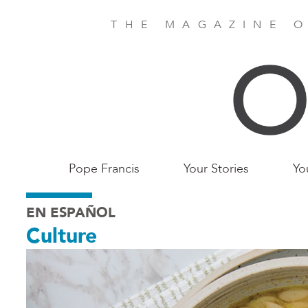
Skip
to
THE MAGAZINE O
main
content
Main
Pope Francis
Your Stories
Yo
Birmingham
EN ESPAÑOL
Culture