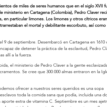
cientos de miles de seres humanos que en el siglo XVII f
de ministerio en Cartagena (Colombia), Pedro Claver reci
 en particular limones. Los limones y otros cítricos eran
ontrarrestaban el mortal y debilitante escorbuto, así como
ver el 9 de septiembre. Desembarcó en Cartagena en 161
ncapaz de detener la práctica de la esclavitud, Pedro Cl
 allí a la fuerza.
a, el ministerio de Pedro Claver a la gente esclavizada
sacramentos. Se cree que 300.000 almas entraron en la Igl
podemos ofrecer a nuestros seres queridos es una sopa
esclavos toda la comida sana que podía, incluida una do
n aporte extra de vitamina C. Septiembre es un mes ajet