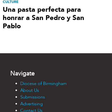
CULTURE
Una pasta perfecta para
honrar a San Pedro y San
Pablo
Navigate
Diocese of Birmingham
About Us
Submissions
Advertising
Contact Us