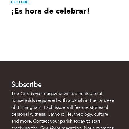
CULTURE
¡Es hora de celebrar!
Subscribe
The
One Voice
magazine will be mailed to all
households registered with a parish in the Diocese
of Birmingham. Each issue will feature stories of
personal witness, Catholic life, theology, culture,
and more. Contact your parish today to start
receiving the
One Voice
magazine. Not a member