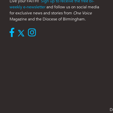
Live your FAITH!
Sign up to receive the free bi-
weekly e-newsletter
and follow us on social media
for exclusive news and stories from
One Voice
Magazine and the Diocese of Birmingham.
D