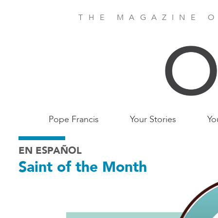
Skip
to
THE MAGAZINE O
main
content
Main
Pope Francis
Your Stories
Yo
Birmingham
EN ESPAÑOL
Saint of the Month