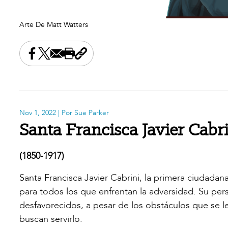
Arte De Matt Watters
Share this on Facebook
Share this on X
Share this by email
Print this page
Copy the page address
Nov 1, 2022
| Por Sue Parker
Santa Francisca Javier Cabr
(1850-1917)
Santa Francisca Javier Cabrini, la primera ciudada
para todos los que enfrentan la adversidad. Su persi
desfavorecidos, a pesar de los obstáculos que se l
buscan servirlo.