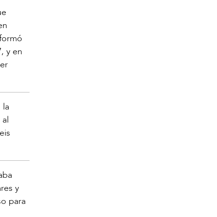
ue
en
 formó
, y en
ier
 la
 al
eis
taba
res y
so para