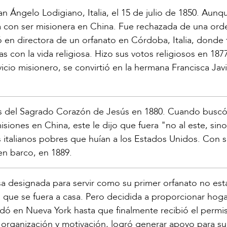
an Ángelo Lodigiano, Italia, el 15 de julio de 1850. Aunq
a con ser misionera en China. Fue rechazada de una ord
ió en directora de un orfanato en Córdoba, Italia, donde
n la vida religiosa. Hizo sus votos religiosos en 1877
vicio misionero, se convirtió en la hermana Francisca Jav
s del Sagrado Corazón de Jesús en 1880. Cuando buscó
siones en China, este le dijo que fuera "no al este, sino
s italianos pobres que huían a los Estados Unidos. Con s
n barco, en 1889.
a designada para servir como su primer orfanato no es
a que se fuera a casa. Pero decidida a proporcionar hoga
edó en Nueva York hasta que finalmente recibió el permi
 organización y motivación, logró generar apoyo para su